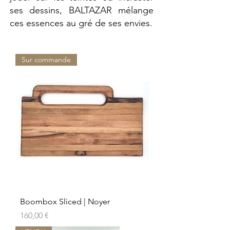
ses dessins, BALTAZAR mélange
ces essences au gré de ses envies.
Sur commande
Boombox Sliced | Noyer
Prix
160,00 €