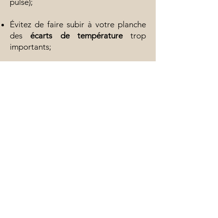
pulsé);
Évitez de faire subir à votre planche
des
écarts de température
trop
importants;
Huilez votre planche
avec une huile
siccative (ou siccativée) régulièrement
(trois fois par an peut sembler être
une bonne moyenne, mais cela
dépendra surtout de l’intensité avec
laquelle vous utilisez votre planche).
BALTAZAR a choisi un mélange
"d'huile de bois de Chine"
(l'appellation nous plait mais on peut
aussi parler d'huile d'abrasin) qui
protège le bois tout en étant
parfaitement compatible avec un
usage alimentaire, et d'essence
d'écorce d'orange, pour son pouvoir