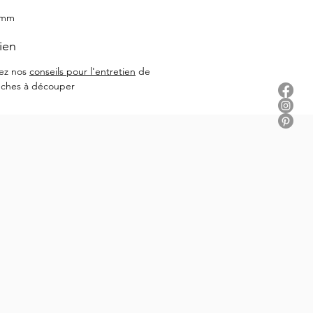
 mm
ien
ez nos
conseils pour l'entretien
de
nches à découper