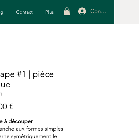
Connexion
og
Contact
Plus
ape #1 | pièce
que
T1
Prix
00 €
e à découper
anche aux formes simples
terne symétriquement le