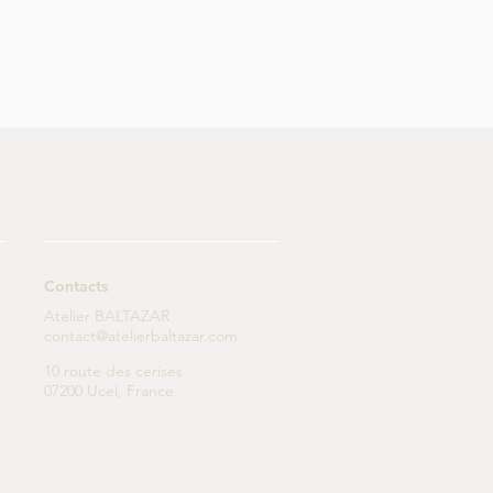
Contacts
Atelier BALTAZAR
contact@atelierbaltazar.com
10 route des cerises
07200 Ucel, France