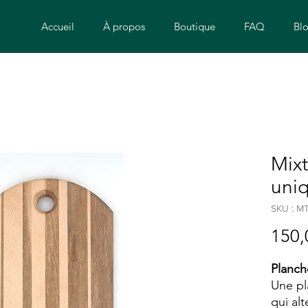
Accueil
À propos
Boutique
FAQ
Bl
Mixt
uni
SKU : M
150,
Planch
Une pl
qui al