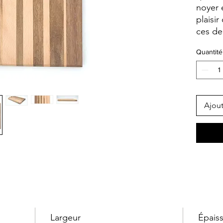
noyer e
plaisir
ces de
Quantité
Ajout
Largeur
Épais